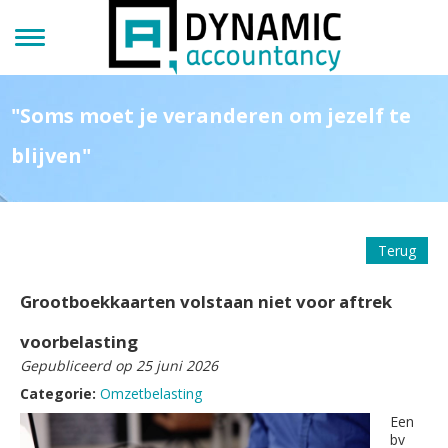
"Soms moet je veranderen om jezelf te
blijven"
Terug
Grootboekkaarten volstaan niet voor aftrek
voorbelasting
Gepubliceerd op 25 juni 2026
Categorie:
Omzetbelasting
Een
bv