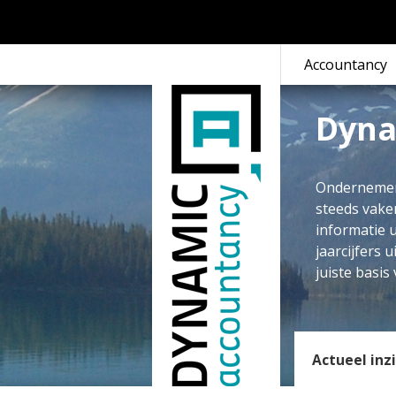
Accountancy
Dyna
Ondernemen 
steeds vake
informatie u
jaarcijfers 
juiste basi
Actueel inz