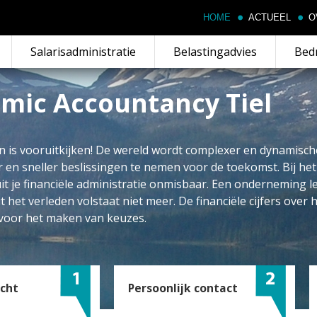
HOME
ACTUEEL
O
Salarisadministratie
Belastingadvies
Bedr
mic Accountancy Tiel
is vooruitkijken! De wereld wordt complexer en dynamische
r en sneller beslissingen te nemen voor de toekomst. Bij he
it je financiële administratie onmisbaar. Een onderneming l
uit het verleden volstaat niet meer. De financiële cijfers over
s voor het maken van keuzes.
icht
Persoonlijk contact