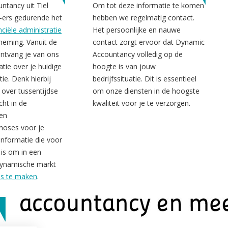
tancy uit Tiel
Om tot deze informatie te komen
-ers gedurende het
hebben we regelmatig contact.
nciële administratie
Het persoonlijke en nauwe
neming. Vanuit de
contact zorgt ervoor dat Dynamic
ntvang je van ons
Accountancy volledig op de
tie over je huidige
hoogte is van jouw
tie. Denk hierbij
bedrijfssituatie. Dit is essentieel
 over tussentijdse
om onze diensten in de hoogste
cht in de
kwaliteit voor je te verzorgen.
 en
gnoses voor je
nformatie die voor
is om in een
ynamische markt
es te maken
.