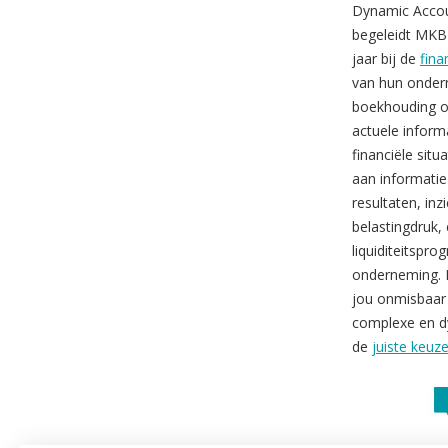
Dynamic Accoun
begeleidt MKB
jaar bij de
fina
van hun onder
boekhouding o
actuele informa
financiële situa
aan informatie
resultaten, inzi
belastingdruk,
liquiditeitspro
onderneming. I
jou onmisbaar 
complexe en d
de
juiste keuz