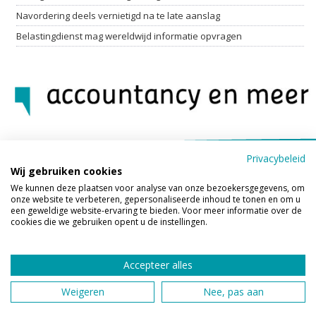
Navordering deels vernietigd na te late aanslag
Belastingdienst mag wereldwijd informatie opvragen
Privacybeleid
Wij gebruiken cookies
We kunnen deze plaatsen voor analyse van onze bezoekersgegevens, om
onze website te verbeteren, gepersonaliseerde inhoud te tonen en om u
Dynamic Accountancy / Zuiderhavenweg 7-13 / 4004 JJ Tiel / 0344-
een geweldige website-ervaring te bieden. Voor meer informatie over de
750860 /
info@dynamicaccountancy.nl
/
Privacy
/
cookies die we gebruiken opent u de instellingen.
Op de hoogte blijven? Schrijf je in voor de nieuwsbrief
Dynamic Accountancy is werkzaam in de regio Tiel, Ochten, Lienden,
Accepteer alles
Maurik,
Buren,
Beusichem, Zoelen, Varik, Wadenoijen, Kerk-Avezaath,
Kapel-Avezaath, Geldermalsen, Ophemert.
Weigeren
Nee, pas aan
Logo ontwerp