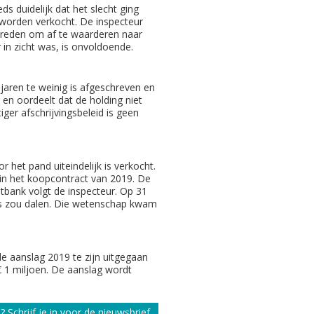
s duidelijk dat het slecht ging
worden verkocht. De inspecteur
en reden om af te waarderen naar
 in zicht was, is onvoldoende.
 jaren te weinig is afgeschreven en
 en oordeelt dat de holding niet
ger afschrijvingsbeleid is geen
 het pand uiteindelijk is verkocht.
s in het koopcontract van 2019. De
htbank volgt de inspecteur. Op 31
s zou dalen. Die wetenschap kwam
de aanslag 2019 te zijn uitgegaan
€ 1 miljoen. De aanslag wordt
 Schrijf je in voor de nieuwsbrief