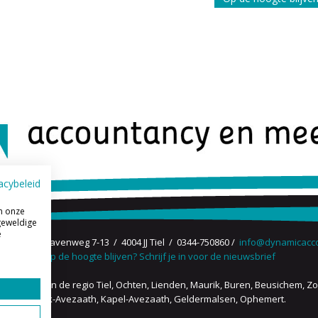
acybeleid
m onze
geweldige
e
/ Zuiderhavenweg 7-13 / 4004 JJ Tiel / 0344-750860 /
info@dynamicacco
Op de hoogte blijven? Schrijf je in voor de nieuwsbrief
werkzaam in de regio Tiel, Ochten, Lienden, Maurik,
Buren,
Beusichem, Zoe
Kerk-Avezaath, Kapel-Avezaath, Geldermalsen, Ophemert.