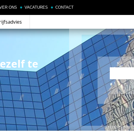
VER ONS
VACATURES
CONTACT
ijfsadvies
ezelf te