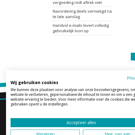
vergoeding redt aftrek niet
Navordering deels vernietigd na
te late aanslag
Handvol e-mails levert volledig
gebruikelijk loon op
Priv
Wij gebruiken cookies
We kunnen deze plaatsen voor analyse van onze bezoekersgegevens, o
website te verbeteren, gepersonaliseerde inhoud te tonen en om u een 
website-ervaring te bieden. Voor meer informatie over de cookies die w
Dynamic Accountancy 
gebruiken opent u de instellingen.
Dynamic Accountancy is 
Accepteer alles
Weigeren
Nee, pas aan