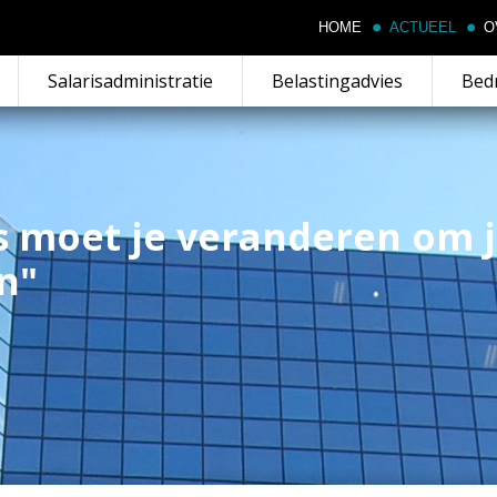
HOME
ACTUEEL
O
Salarisadministratie
Belastingadvies
Bedr
 moet je veranderen om j
en"