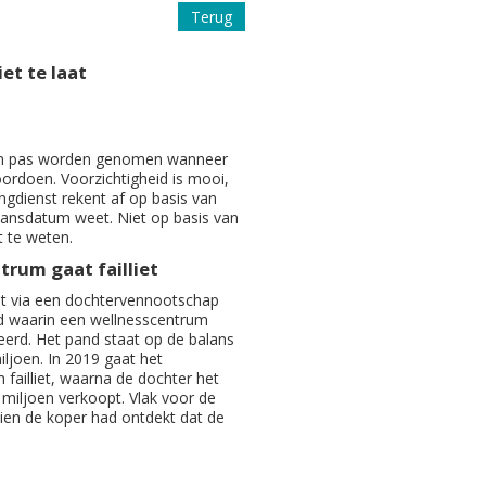
Terug
et te laat
en pas worden genomen wanneer
oordoen. Voorzichtigheid is mooi,
ngdienst rekent af op basis van
lansdatum weet. Niet op basis van
kt te weten.
rum gaat failliet
it via een dochtervennootschap
d waarin een wellnesscentrum
eerd. Het pand staat op de balans
iljoen. In 2019 gaat het
 failliet, waarna de dochter het
 miljoen verkoopt. Vlak voor de
zien de koper had ontdekt dat de