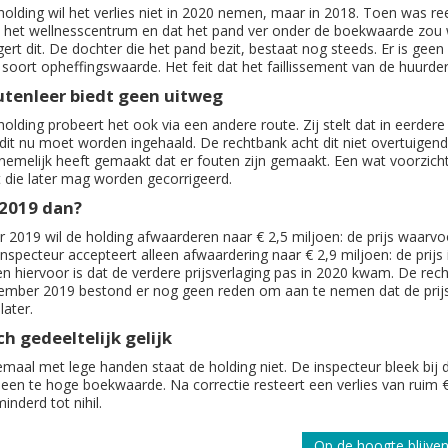
olding wil het verlies niet in 2020 nemen, maar in 2018. Toen was reed
 het wellnesscentrum en dat het pand ver onder de boekwaarde zou 
gert dit. De dochter die het pand bezit, bestaat nog steeds. Er is ge
soort opheffingswaarde. Het feit dat het faillissement van de huurder
utenleer biedt geen uitweg
olding probeert het ook via een andere route. Zij stelt dat in eerdere
 dit nu moet worden ingehaald. De rechtbank acht dit niet overtuigend
nemelijk heeft gemaakt dat er fouten zijn gemaakt. Een wat voorzichti
t die later mag worden gecorrigeerd.
 2019 dan?
 2019 wil de holding afwaarderen naar € 2,5 miljoen: de prijs waarvoor
nspecteur accepteert alleen afwaardering naar € 2,9 miljoen: de prij
en hiervoor is dat de verdere prijsverlaging pas in 2020 kwam. De rec
ember 2019 bestond er nog geen reden om aan te nemen dat de prij
later.
h gedeeltelijk gelijk
emaal met lege handen staat de holding niet. De inspecteur bleek bij 
 een te hoge boekwaarde. Na correctie resteert een verlies van ruim 
inderd tot nihil.
Op de hoogte blijven?