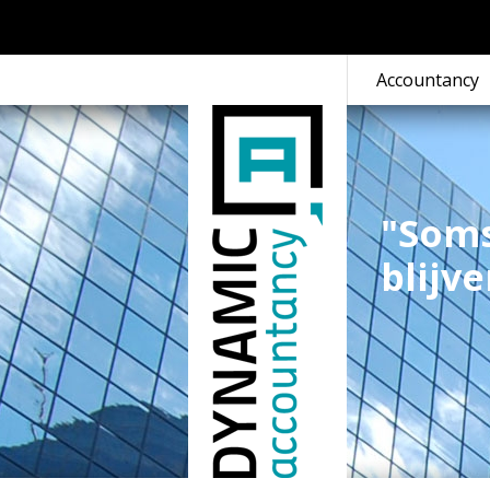
Accountancy
"Soms
blijv