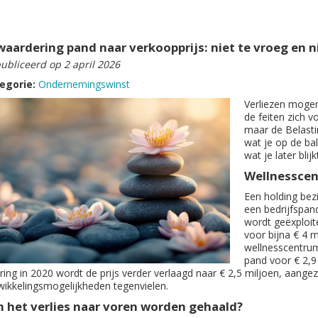
aardering pand naar verkoopprijs: niet te vroeg en ni
ubliceerd op 2 april 2026
egorie:
Ondernemingswinst
Verliezen mog
de feiten zich v
maar de Belasti
wat je op de ba
wat je later blij
Wellnesscent
Een holding bez
een bedrijfspan
wordt geëxploit
voor bijna € 4 m
wellnesscentrum
pand voor € 2,9
ring in 2020 wordt de prijs verder verlaagd naar € 2,5 miljoen, aange
wikkelingsmogelijkheden tegenvielen.
n het verlies naar voren worden gehaald?