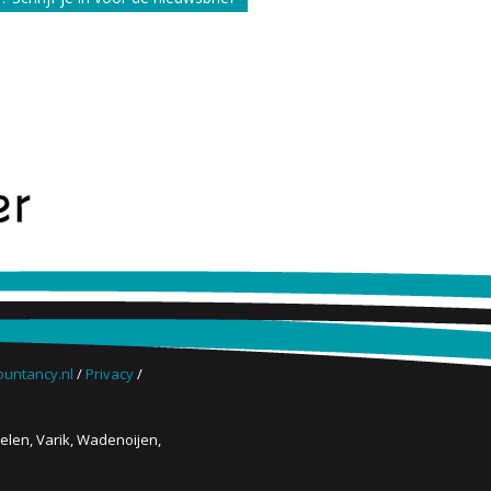
untancy.nl
/
Privacy
/
len, Varik, Wadenoijen,