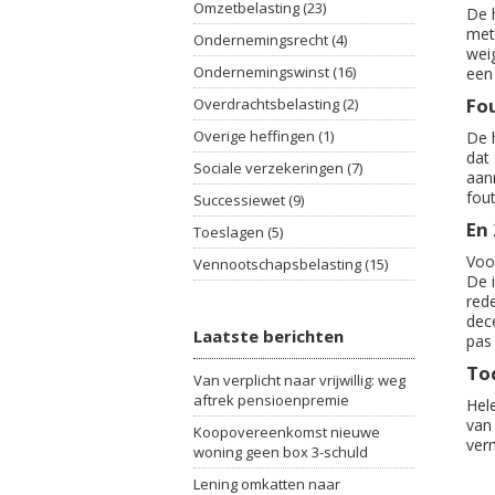
Omzetbelasting (23)
De h
met
Ondernemingsrecht (4)
wei
Ondernemingswinst (16)
een 
Fo
Overdrachtsbelasting (2)
Overige heffingen (1)
De h
dat
Sociale verzekeringen (7)
aan
fou
Successiewet (9)
En
Toeslagen (5)
Voor
Vennootschapsbelasting (15)
De i
red
dec
Laatste berichten
pas 
Toc
Van verplicht naar vrijwillig: weg
aftrek pensioenpremie
Hel
van
Koopovereenkomst nieuwe
verm
woning geen box 3-schuld
Lening omkatten naar