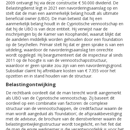
2009 ontvangt hij via deze constructie € 50.000 dividend. De
Belastingdienst legt in 2021 een navorderingsaanslag op en
stelt dat de man een aanmerkelijk belang houdt als ultimate
beneficial owner (UBO). De man betwist dat hij een
aanmerkelijk belang houdt in de Cypriotische vennootschap en
dat hij de UBO is van deze entiteit. Hij verwijst naar de
inschrijvingen bij de Kamer van Koophandel, waaruit blijkt dat
de aandelen middellijk worden gehouden door een foundation
op de Seychellen. Primair stelt hij dat er geen sprake is van een
uitdeling, waardoor de navorderingsaanslag ten onrechte
wordt opgelegd. Hij beargumenteert dat de inspecteur al sinds
2011 op de hoogte is van de vennootschapsstructuur,
waardoor er geen sprake zou zijn van een navorderingsgrond.
Subsidiair claimt hij aftrekbare kosten van € 7.355 voor het
opzetten en in stand houden van de structuur.
Belastingontwijking
De rechtbank oordeelt dat de man terecht wordt aangemerkt
als UBO van de Cypriotische vennootschap. Zij baseert dit
oordeel op een combinatie van factoren: de complexe
structuur van de vennootschappen, de creditfactuur waarin de
man wordt aangeduid als ‘foundation’, de afspraakbevestiging
met de adviseur, de brochure van de dienstverlener waarin de
belastingontwijkingsstructuur wordt toegelicht, en het feit dat
de man de enige werknemer is die verantwoordelijk is voor het