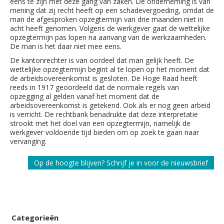
eens te zijn met deze gang van zaken. De onderneming is van
mening dat zij recht heeft op een schadevergoeding, omdat de
man de afgesproken opzegtermijn van drie maanden niet in
acht heeft genomen. Volgens de werkgever gaat de wettelijke
opzegtermijn pas lopen na aanvang van de werkzaamheden.
De man is het daar niet mee eens.
De kantonrechter is van oordeel dat man gelijk heeft. De
wettelijke opzegtermijn begint al te lopen op het moment dat
de arbeidsovereenkomst is gesloten. De Hoge Raad heeft
reeds in 1917 geoordeeld dat de normale regels van
opzegging al gelden vanaf het moment dat de
arbeidsovereenkomst is getekend. Ook als er nog geen arbeid
is verricht. De rechtbank benadrukte dat deze interpretatie
strookt met het doel van een opzegtermijn, namelijk de
werkgever voldoende tijd bieden om op zoek te gaan naar
vervanging.
Op de hoogte blijven? Schrijf je in voor de nieuwsbrief
Categorieën