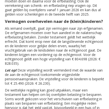
moeten doen en daarna voor de erfbelasting. Ook de
verrekening van schenk- en erfbelasting riep vragen op. Dit
gaat gelden bij overlijdens vanaf 1 januari 2026 en kan dus al
gelden voor schenkingen in de tweede helft van 2025.
Vermogen overhevelen naar de (klein)kinderen?
Als iemand overlijdt, gaat zijn vermogen naar zijn erfgenamen.
De erfgenamen moeten over hun aandeel in de nalatenschap
erfbelasting betalen. Zonder testament geldt het wettelijk
erfrecht. Dat komt erop neer dat de langstlevende echtgenoot
en de kinderen voor gelijke delen erven, waarbij het
vruchtgebruik van de kindsdelen naar de echtgenoot gaat. De
kinderen krijgen een vordering op de echtgenoot. Voor de
echtgenoot geldt een hoge vrijstelling van € 804.698 (2026: €
828.035).
Let op!
Deze vrijstelling wordt verminderd met de waarde van
de aan de echtgenoot toekomende vrijgestelde
pensioenaanspraken. De vrijstelling voor de kinderen is beperkt
tot € 25.490 (2026: € 26.230).
De wettelijke regeling kan goed uitpakken, maar een
testament kan helpen om bij overlijden belasting te besparen.
Soms wordt gekozen voor het verschuiven van erfbelasting in
plaats van besparen van erfbelasting. Een mogelijke reden
hiervoor is dat het geld vastzit, bijvoorbeeld in een huis of in